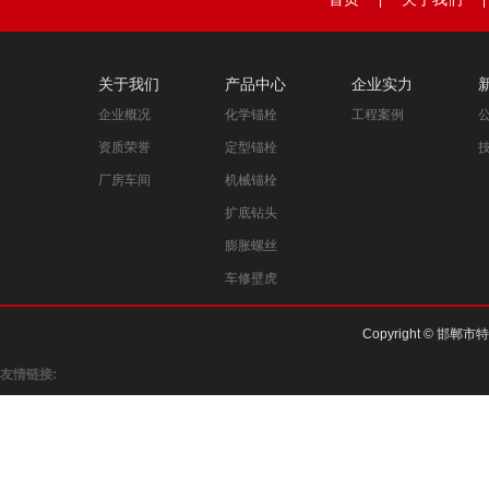
|
|
关于我们
产品中心
企业实力
企业概况
化学锚栓
工程案例
资质荣誉
定型锚栓
厂房车间
机械锚栓
扩底钻头
膨胀螺丝
车修壁虎
Copyright © 邯郸市
友情链接: