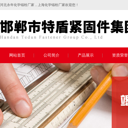
河北永年
化学锚栓
厂家，上海化学锚栓厂家欢迎您！
网站首页
公司简介
产品展示
资质荣誉