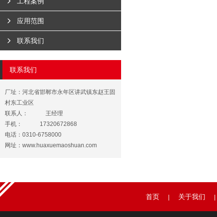
工程案例
应用范围
联系我们
联系我们
厂址：河北省邯郸市永年区讲武镇东赵王固
村东工业区
联系人：
王经理
手机：
17320672868
电话：0310-6758000
网址：
www.huaxuemaoshuan.com
首页
关于我们
|
|