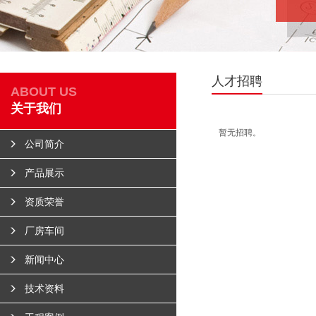
人才招聘
ABOUT US
关于我们
暂无招聘。
公司简介
产品展示
资质荣誉
厂房车间
新闻中心
技术资料