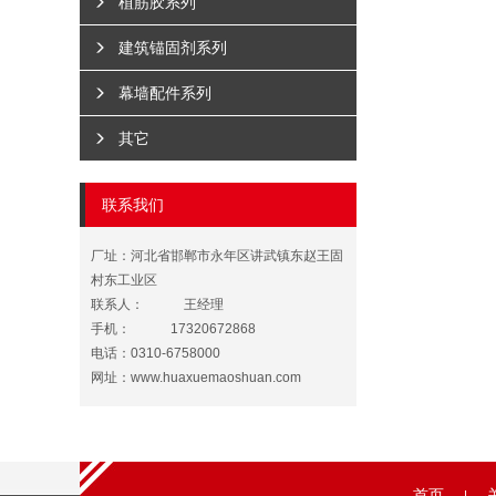
植筋胶系列
建筑锚固剂系列
幕墙配件系列
其它
联系我们
厂址：河北省邯郸市永年区讲武镇东赵王固
村东工业区
联系人：
王经理
手机：
17320672868
电话：0310-6758000
网址：
www.huaxuemaoshuan.com
首页