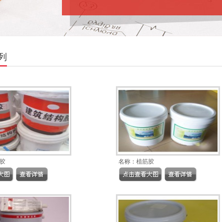
列
胶
名称：
植筋胶