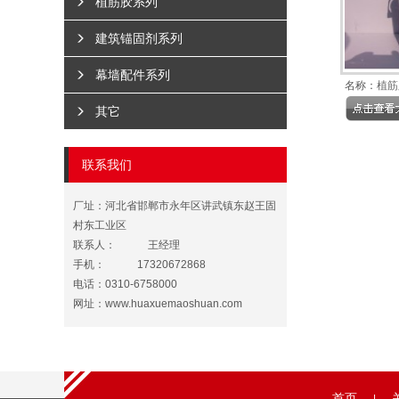
植筋胶系列
建筑锚固剂系列
幕墙配件系列
名称：
植筋
其它
联系我们
厂址：河北省邯郸市永年区讲武镇东赵王固
村东工业区
联系人：
王经理
手机：
17320672868
电话：0310-6758000
网址：
www.huaxuemaoshuan.com
首页