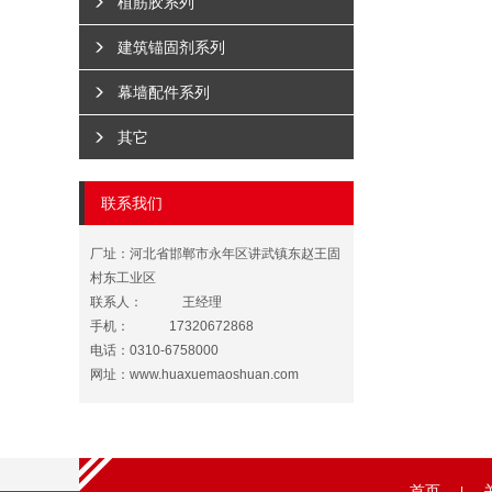
植筋胶系列
建筑锚固剂系列
幕墙配件系列
其它
联系我们
厂址：河北省邯郸市永年区讲武镇东赵王固
村东工业区
联系人：
王经理
手机：
17320672868
电话：0310-6758000
网址：
www.huaxuemaoshuan.com
首页